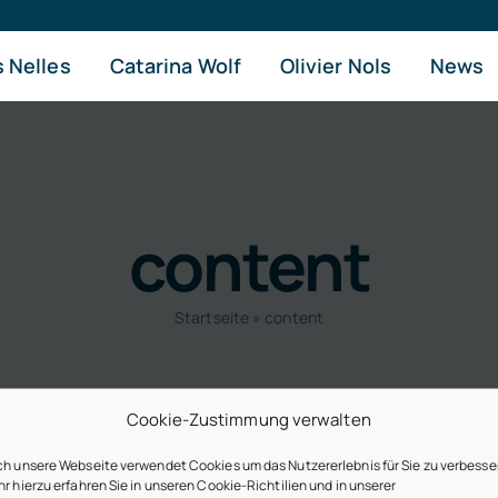
 Nelles
Catarina Wolf
Olivier Nols
News
content
Startseite
»
content
Cookie-Zustimmung verwalten
h unsere Webseite verwendet Cookies um das Nutzererlebnis für Sie zu verbesse
r hierzu erfahren Sie in unseren Cookie-Richtilien und in unserer