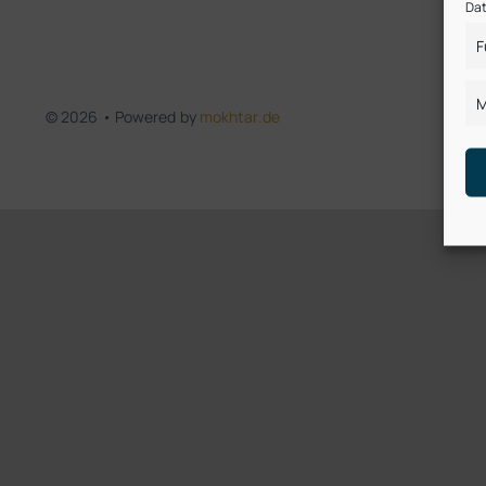
Dat
F
M
© 2026 • Powered by
mokhtar.de